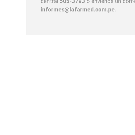
central
505-3793
o envíenos un corre
informes@lafarmed.com.pe.