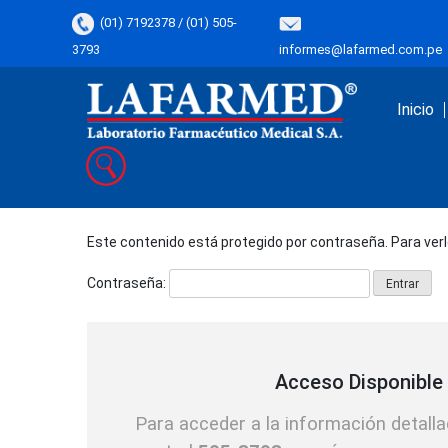
(01) 7192378 / (01) 505-
3793
informes@lafarmed.com.pe
Inicio
La Farmed
LAFARMED es una empresa dedicada a la
comercialización de productos
farmacéuticos
Este contenido está protegido por contraseña. Para verl
Contraseña:
Acceso Disponible 
Para acceder a la información detal