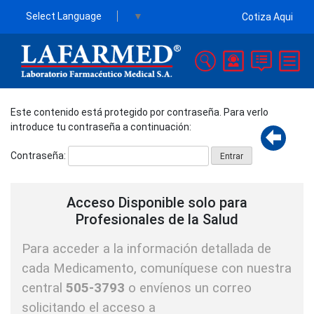
Select Language
▼
Cotiza Aqui
La Farmed
LAFARMED es una empresa dedicada
a la comercialización de productos
Este contenido está protegido por contraseña. Para verlo
farmacéuticos
introduce tu contraseña a continuación:
Contraseña:
Acceso Disponible solo para
Profesionales de la Salud
Para acceder a la información detallada de
cada Medicamento, comuníquese con nuestra
central
505-3793
o envíenos un correo
solicitando el acceso a