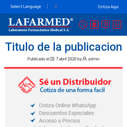
Select Language
▼
Cotiza Aqui
La Farmed
LAFARMED es una empresa dedicada
a la comercialización de productos
Titulo de la publicacion
farmacéuticos
Publicado el
7 abril 2020
by
admin